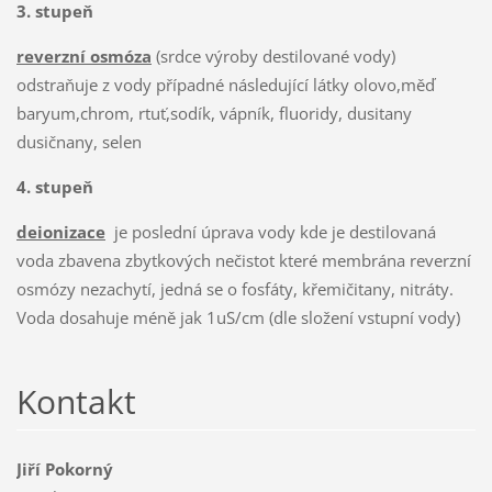
3. stupeň
reverzní osmóza
(srdce výroby destilované vody)
odstraňuje z vody případné následující látky olovo,měď
baryum,chrom, rtuť,sodík, vápník, fluoridy, dusitany
dusičnany, selen
4. stupeň
deionizace
je poslední úprava vody kde je destilovaná
voda zbavena zbytkových nečistot které membrána reverzní
osmózy nezachytí, jedná se o fosfáty, křemičitany, nitráty.
Voda dosahuje méně jak 1uS/cm (dle složení vstupní vody)
Kontakt
Jiří Pokorný