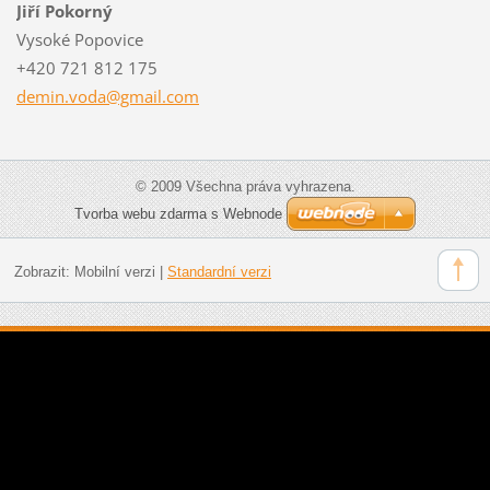
Jiří Pokorný
Vysoké Popovice
+420 721 812 175
demin.vo
da@gmail
.com
© 2009 Všechna práva vyhrazena.
Tvorba webu zdarma s Webnode
Zobrazit:
Mobilní verzi
|
Standardní verzi