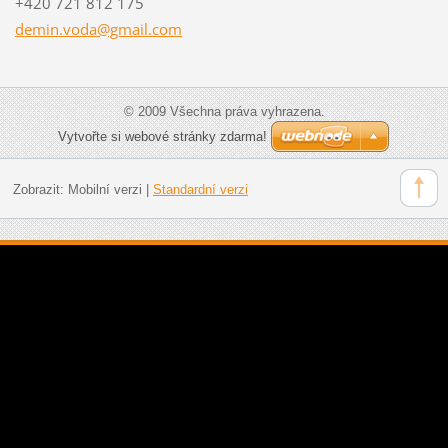
+420 721 812 175
demin.vo
da@gmail
.com
© 2009 Všechna práva vyhrazena.
Vytvořte si webové stránky zdarma!
Zobrazit:
Mobilní verzi
|
Standardní verzi